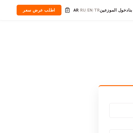
نا
دخول الموزعين
TR
EN
RU
AR
اطلب عرض سعر
/
/
/