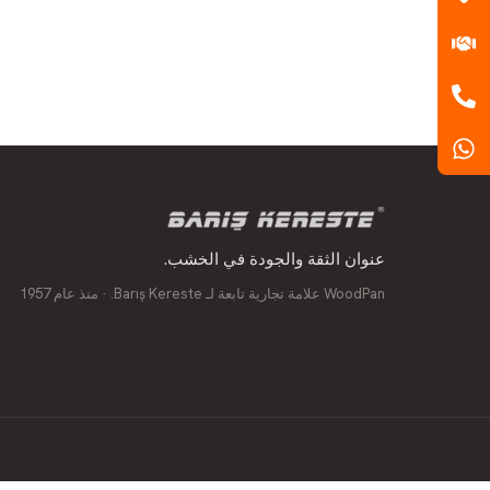
عنوان الثقة والجودة في الخشب.
WoodPan علامة تجارية تابعة لـ Barış Kereste. · منذ عام 1957