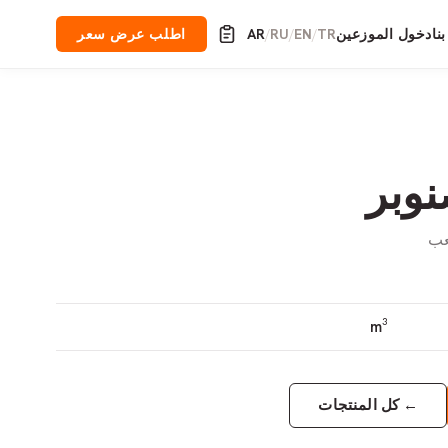
نا
دخول الموزعين
TR
EN
RU
AR
اطلب عرض سعر
/
/
/
وبر
كعب
m³
←
كل المنتجات