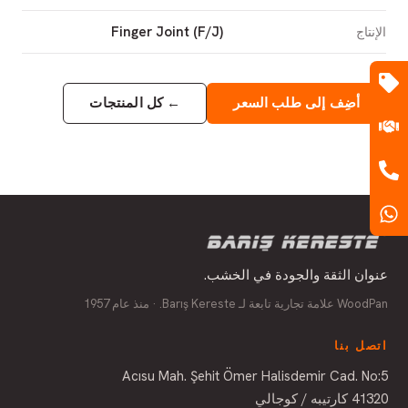
Finger Joint (F/J)
الإنتاج
أضِف إلى طلب السعر
←
كل المنتجات
عنوان الثقة والجودة في الخشب.
WoodPan علامة تجارية تابعة لـ Barış Kereste. · منذ عام 1957
اتصل بنا
Acısu Mah. Şehit Ömer Halisdemir Cad. No:5
41320 كارتيبه / كوجالي