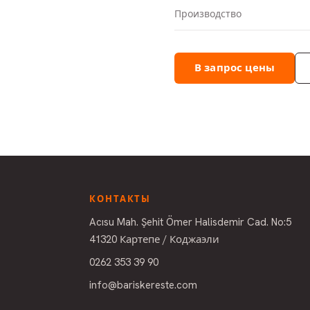
Производство
В запрос цены
КОНТАКТЫ
Acısu Mah. Şehit Ömer Halisdemir Cad. No:5
41320 Картепе / Коджаэли
0262 353 39 90
info@bariskereste.com