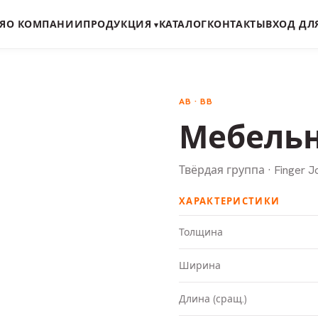
Я
О КОМПАНИИ
ПРОДУКЦИЯ
КАТАЛОГ
КОНТАКТЫ
ВХОД ДЛ
▾
AB · BB
Мебель
Твёрдая группа · Finger J
ХАРАКТЕРИСТИКИ
Толщина
Ширина
Длина (сращ.)