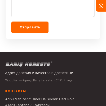
Отправить
Адрес доверия и качества в древесине.
WoodPan — бренд Barış Kereste. · С 1957 года
КОНТАКТЫ
Acısu Mah. Şehit Ömer Halisdemir Cad. No:5
41320 Картепе / Коджаэли