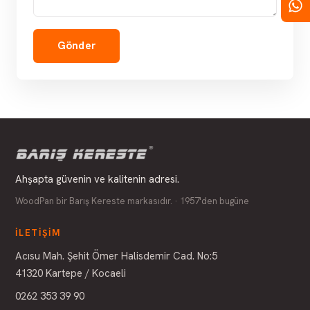
Gönder
Ahşapta güvenin ve kalitenin adresi.
WoodPan bir Barış Kereste markasıdır. · 1957'den bugüne
İLETIŞIM
Acısu Mah. Şehit Ömer Halisdemir Cad. No:5
41320 Kartepe / Kocaeli
0262 353 39 90