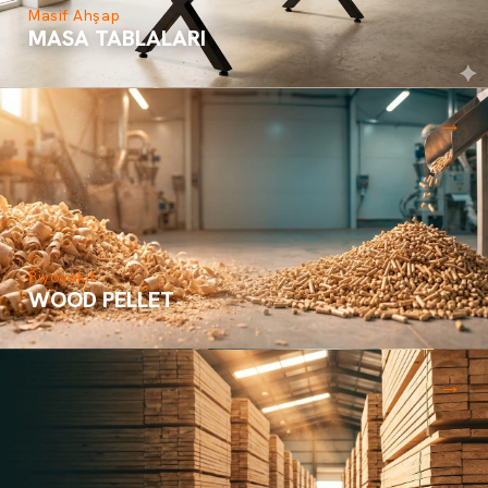
Masif Ahşap
MASA TABLALARI
→
Biyoyakıt
WOOD PELLET
→