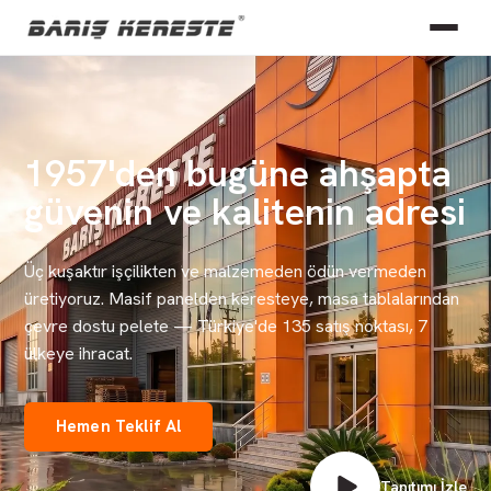
1957'den bugüne ahşapta
güvenin ve kalitenin adresi
Üç kuşaktır işçilikten ve malzemeden ödün vermeden
üretiyoruz. Masif panelden keresteye, masa tablalarından
çevre dostu pelete — Türkiye'de 135 satış noktası, 7
ülkeye ihracat.
Hemen Teklif Al
Tanıtımı İzle