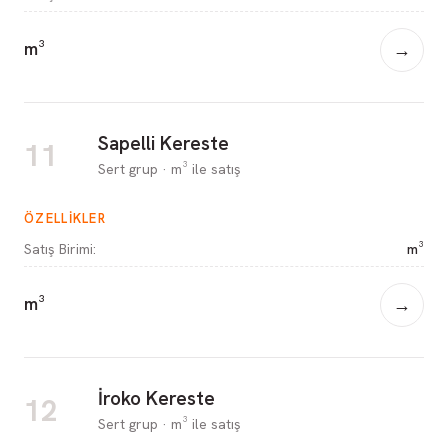
m³
→
Sapelli Kereste
11
Sert grup · m³ ile satış
ÖZELLIKLER
Satış Birimi
:
m³
m³
→
İroko Kereste
12
Sert grup · m³ ile satış