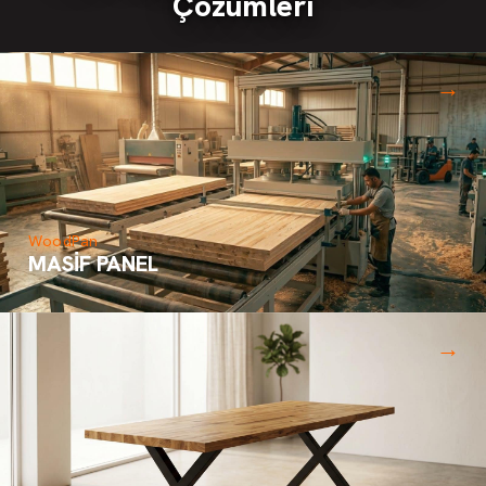
Çözümleri
→
WoodPan
MASİF PANEL
→