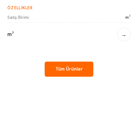
ÖZELLIKLER
Satış Birimi
:
m³
m³
→
Tüm Ürünler
Ahşapta güvenin ve kalitenin adresi.