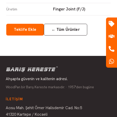
Finger Joint (F/J)
Üretim
Teklife Ekle
←
Tüm Ürünler
Ahşapta güvenin ve kalitenin adresi.
WoodPan bir Barış Kereste markasıdır. · 1957'den bugüne
İLETIŞIM
Acısu Mah. Şehit Ömer Halisdemir Cad. No:5
41320 Kartepe / Kocaeli