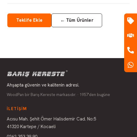
Teklife Ekle
←
Tüm Ürünler
Ahşapta güvenin ve kalitenin adresi.
WoodPan bir Barış Kereste markasıdır. · 1957'den bugüne
İLETIŞIM
Acısu Mah. Şehit Ömer Halisdemir Cad. No:5
41320 Kartepe / Kocaeli
0262 353 39 90