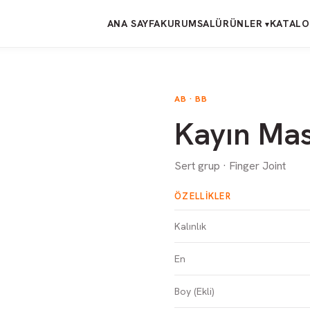
ANA SAYFA
KURUMSAL
ÜRÜNLER
KATAL
▾
AB · BB
Kayın Mas
Sert grup · Finger Joint
ÖZELLIKLER
Kalınlık
En
Boy (Ekli)