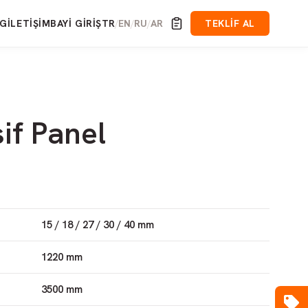
OG
İLETIŞIM
BAYI GIRIŞ
TR
EN
RU
AR
TEKLIF AL
/
/
/
if Panel
15 / 18 / 27 / 30 / 40 mm
1220 mm
3500 mm