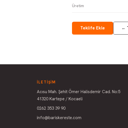
Üretim
Teklife Ekle
←
İLETIŞIM
Acısu Mah. Şehit Ömer Halisdemir Cad. No:5
41320 Kartepe / Kocaeli
0262 353 39 90
info@bariskereste.com