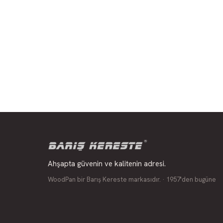
Ahşapta güvenin ve kalitenin adresi.
WoodPan bir Barış Kereste markasıdır. · 1957'den bugüne