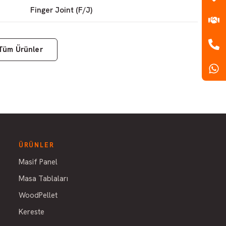
Finger Joint (F/J)
Tüm Ürünler
ÜRÜNLER
Masif Panel
Masa Tablaları
WoodPellet
Kereste