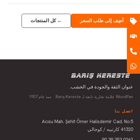
أضِف إلى طلب السعر
←
كل المنتجات
عنوان الثقة والجودة في الخشب.
WoodPan علامة تجارية تابعة لـ Barış Kereste. · منذ عام 1957
اتصل بنا
Acısu Mah. Şehit Ömer Halisdemir Cad. No:5
41320 كارتيبه / كوجالي
0262 353 39 90