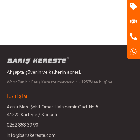
Ahşapta güvenin ve kalitenin adresi.
WoodPan bir Barış Kereste markasıdır. · 1957'den bugüne
İLETIŞIM
Acısu Mah. Şehit Ömer Halisdemir Cad. No:5
41320 Kartepe / Kocaeli
0262 353 39 90
info@bariskereste.com