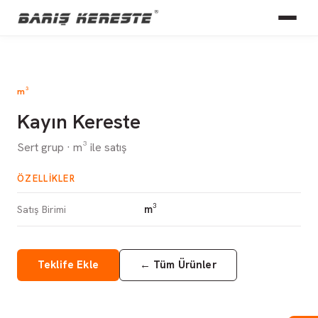
m³
Kayın Kereste
Sert grup · m³ ile satış
ÖZELLIKLER
m³
Satış Birimi
Teklife Ekle
←
Tüm Ürünler