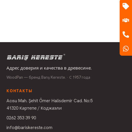
Адрес доверия и качества в древесине.
WoodPan — бренд Barış Kereste. · С 1957 года
КОНТАКТЫ
Acısu Mah. Şehit Ömer Halisdemir Cad. No:5
41320 Картепе / Коджаэли
0262 353 39 90
info@bariskereste.com